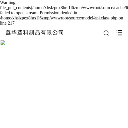
Warning:
file_put_contents(/home/xhslzpex8hrs1l6zmp/wwwroot/source/cache/l
failed to open stream: Permission denied in
/home/xhslzpex8hrs1l6zmp/wwwroot/source/model/api.class.php on
line 217