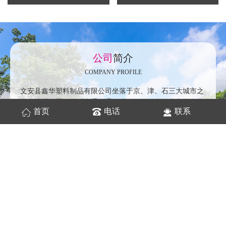
公司
简介
COMPANY PROFILE
文安县鑫华塑料制品有限公司坐落于京、津、石三大城市之
间，地理位置优越，交通四通八达，运输便利。文安县鑫华
首页
电话
联系
塑料制品有限公司是一家集研发、设计、制造、营销为一体
的大型专业生产塑料产品的企业。塑料垃圾桶厂家先进注塑
成型的设备多台，有着大批杰出的研发与管理人才和专业人
员。
案例
展示
CASE SHOW