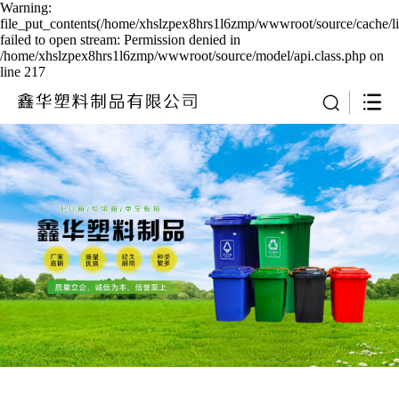
Warning:
file_put_contents(/home/xhslzpex8hrs1l6zmp/wwwroot/source/cache/l
failed to open stream: Permission denied in
/home/xhslzpex8hrs1l6zmp/wwwroot/source/model/api.class.php on
line 217