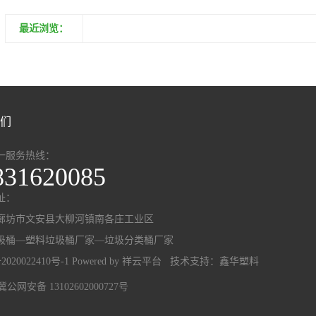
最近浏览：
们
一服务热线：
831620085
址：
廊坊市文安县大柳河镇南各庄工业区
圾桶—塑料垃圾桶厂家—垃圾分类桶厂家
2020022410号-1
Powered by
祥云平台
技术支持：
鑫华塑料
冀公网安备 13102602000727号