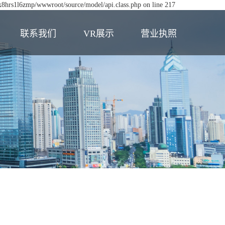
ex8hrs1l6zmp/wwwroot/source/model/api.class.php on line 217
联系我们
VR展示
营业执照