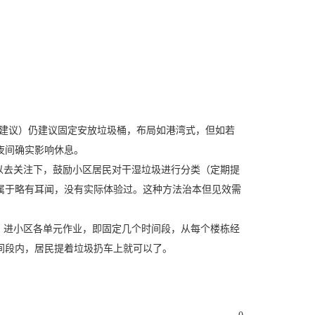
士建议）仍建议固定安放垃圾桶，布局如港湾式，但如若
夜间确实影响休息。
以去关注下，鼓励小区居民对干湿垃圾进行分类（定期提
属于略有耳闻，没有实际体验过。这种方法治本但见效需
，进小区各单元作业，即固定几个时间段，从每个楼栋经
间段内，居民提着垃圾扔车上就可以了。