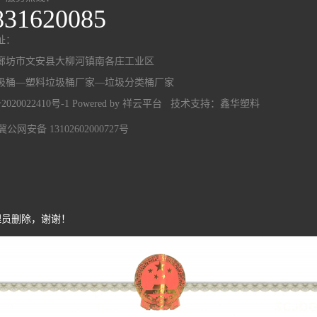
831620085
址：
廊坊市文安县大柳河镇南各庄工业区
圾桶—塑料垃圾桶厂家—垃圾分类桶厂家
2020022410号-1
Powered by
祥云平台
技术支持：
鑫华塑料
冀公网安备 13102602000727号
理员删除，谢谢！