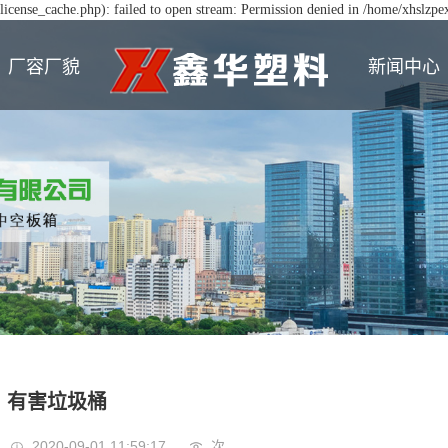
icense_cache.php): failed to open stream: Permission denied in /home/xhslzp
厂容厂貌
新闻中心
有害垃圾桶
2020-09-01 11:59:17
次