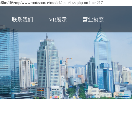
ex8hrs1l6zmp/wwwroot/source/model/api.class.php on line 217
联系我们
VR展示
营业执照